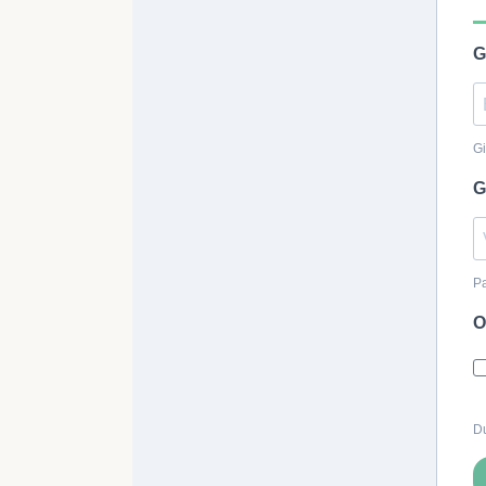
G
Gi
G
Pa
O
Du